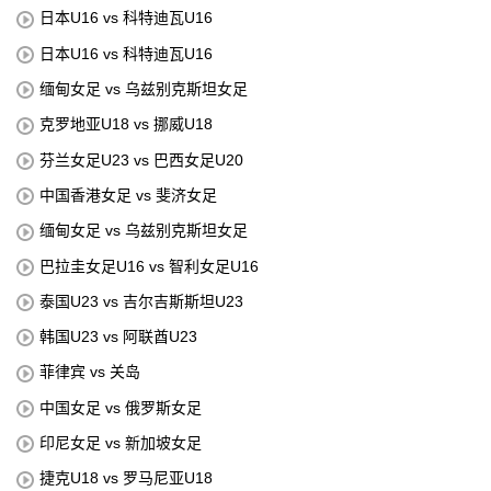
日本U16 vs 科特迪瓦U16
日本U16 vs 科特迪瓦U16
缅甸女足 vs 乌兹别克斯坦女足
克罗地亚U18 vs 挪威U18
芬兰女足U23 vs 巴西女足U20
中国香港女足 vs 斐济女足
缅甸女足 vs 乌兹别克斯坦女足
巴拉圭女足U16 vs 智利女足U16
泰国U23 vs 吉尔吉斯斯坦U23
韩国U23 vs 阿联酋U23
菲律宾 vs 关岛
中国女足 vs 俄罗斯女足
印尼女足 vs 新加坡女足
捷克U18 vs 罗马尼亚U18