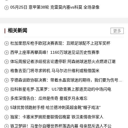
05月25日 意甲第38轮 克雷莫内塞vs科莫 全场录像
相关新闻
更多
杜加里怒斥枪手欧冠决赛表现：丑陋足球配不上冠军奖杯
西甲上座率再攀高峰！1160万球迷见证历史性赛季
体坛周报记者涉歧视言论遭停职 阿森纳球迷怒火点燃退订潮
格鲁吉亚门将寻求转机 马马尔达什维利或租借国米
亨德森谈欧协联决赛：带着水晶宫球迷的期待，我们要为伤号而
战
拉科新星毛罗-瓦莱罗：U17欧青赛上那道灵动的中场闪电
多库深情告白：瓜帅是传奇 曼城岁月永难忘
5球优势领跑射手榜 哈兰德冲刺英超金靴"帽子戏法"
独家：卡塞米罗婉拒曼联情侣晚宴 铁汉柔情夜伴家人
铁卫梦碎！马奎尔自曝世界杯落选内幕 母亲怒斥选人不公