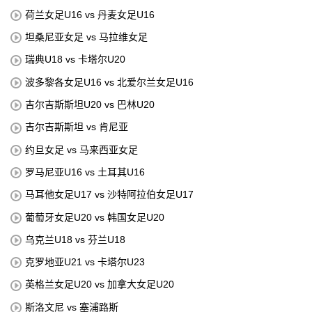
荷兰女足U16 vs 丹麦女足U16
坦桑尼亚女足 vs 马拉维女足
瑞典U18 vs 卡塔尔U20
波多黎各女足U16 vs 北爱尔兰女足U16
吉尔吉斯斯坦U20 vs 巴林U20
吉尔吉斯斯坦 vs 肯尼亚
约旦女足 vs 马来西亚女足
罗马尼亚U16 vs 土耳其U16
马耳他女足U17 vs 沙特阿拉伯女足U17
葡萄牙女足U20 vs 韩国女足U20
乌克兰U18 vs 芬兰U18
克罗地亚U21 vs 卡塔尔U23
英格兰女足U20 vs 加拿大女足U20
斯洛文尼 vs 塞浦路斯