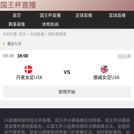
国王杯直播
首页
国王杯直播
足球直播
篮球直播
赛事录像
体育新闻
当前位置:
首页
>
足球直播
>
国际赛直播
最近七天
08-08
18:00
国际赛
VS
丹麦女足U16
挪威女足U16
即将开始
24直播网提供国王杯直播、国王杯决赛直播在线观看、国王杯决赛高
清直播免费观看服务，从国王杯小组赛突围到决赛巅峰对决，全程同
步巴塞罗那、皇家马德里等西甲豪门的参赛实况。实时更新赛程、对