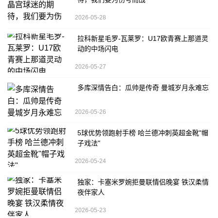
2026-05-28
拉科新星毛罗-瓦莱罗：U17欧青赛上那道灵
动的中场闪电
2026-05-27
多库深情告白：瓜帅是传奇 曼城岁月永难忘
2026-05-26
5球优势领跑射手榜 哈兰德冲刺英超金靴"帽
子戏法"
2026-05-24
独家：卡塞米罗婉拒曼联情侣晚宴 铁汉柔情
夜伴家人
2026-05-23