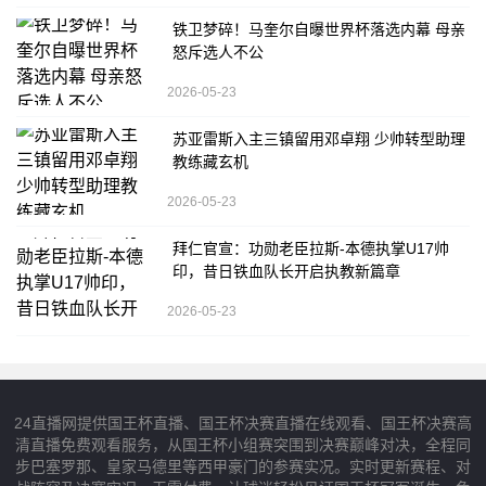
铁卫梦碎！马奎尔自曝世界杯落选内幕 母亲
怒斥选人不公
2026-05-23
苏亚雷斯入主三镇留用邓卓翔 少帅转型助理
教练藏玄机
2026-05-23
拜仁官宣：功勋老臣拉斯-本德执掌U17帅
印，昔日铁血队长开启执教新篇章
2026-05-23
24直播网提供国王杯直播、国王杯决赛直播在线观看、国王杯决赛高
清直播免费观看服务，从国王杯小组赛突围到决赛巅峰对决，全程同
步巴塞罗那、皇家马德里等西甲豪门的参赛实况。实时更新赛程、对