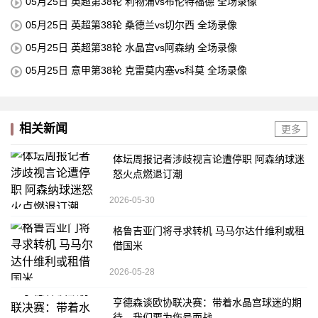
05月25日 英超第38轮 利物浦vs布伦特福德 全场录像
05月25日 英超第38轮 桑德兰vs切尔西 全场录像
05月25日 英超第38轮 水晶宫vs阿森纳 全场录像
05月25日 意甲第38轮 克雷莫内塞vs科莫 全场录像
相关新闻
更多
体坛周报记者涉歧视言论遭停职 阿森纳球迷
怒火点燃退订潮
2026-05-30
格鲁吉亚门将寻求转机 马马尔达什维利或租
借国米
2026-05-28
亨德森谈欧协联决赛：带着水晶宫球迷的期
待，我们要为伤号而战