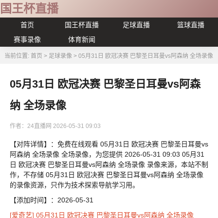
国王杯直播
首页
国王杯直播
足球直播
篮球直播
赛事录像
体育新闻
当前位置:
首页
>
足球录像
>
05月31日 欧冠决赛 巴黎圣日耳曼vs阿森纳 全场录像
05月31日 欧冠决赛 巴黎圣日耳曼vs阿森
纳 全场录像
作者：24直播网
2026-05-31 09:03
【对阵详情】：免费在线观看 05月31日 欧冠决赛 巴黎圣日耳曼vs
阿森纳 全场录像 全场录像，为您提供 2026-05-31 09:03 05月31
日 欧冠决赛 巴黎圣日耳曼vs阿森纳 全场录像 录像来源，本站不制
作，不存储 05月31日 欧冠决赛 巴黎圣日耳曼vs阿森纳 全场录像
的录像资源，只作为技术探索导航学习用。
【添加时间】：2026-05-31
[爱奇艺] 05月31日 欧冠决赛 巴黎圣日耳曼vs阿森纳 全场录像