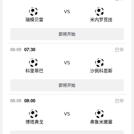
08-09
05:30
巴甲
VS
瑞模贝雷
米内罗竞技
即将开始
08-09
07:30
巴甲
VS
科里蒂巴
沙佩科恩斯
即将开始
08-09
08:00
巴甲
VS
博塔弗戈
弗鲁米嫩塞