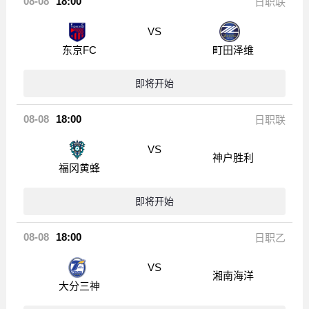
08-08
18:00
日职联
VS
东京FC
町田泽维
即将开始
08-08
18:00
日职联
VS
福冈黄蜂
神户胜利
即将开始
08-08
18:00
日职乙
VS
大分三神
湘南海洋