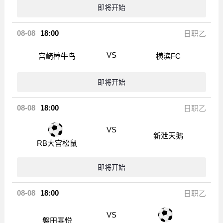
即将开始
08-08
18:00
日职乙
VS
宫崎棒牛鸟
横滨FC
即将开始
08-08
18:00
日职乙
VS
RB大宫松鼠
新泄天鹅
即将开始
08-08
18:00
日职乙