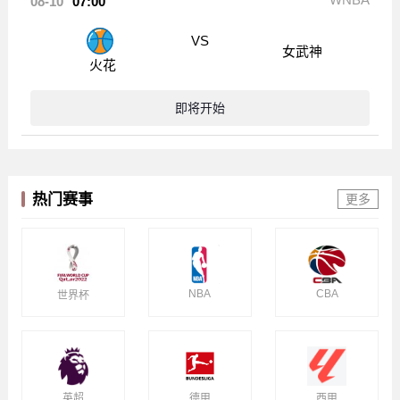
WNBA
08-10
07:00
VS
火花
女武神
即将开始
热门赛事
更多
NBA
CBA
世界杯