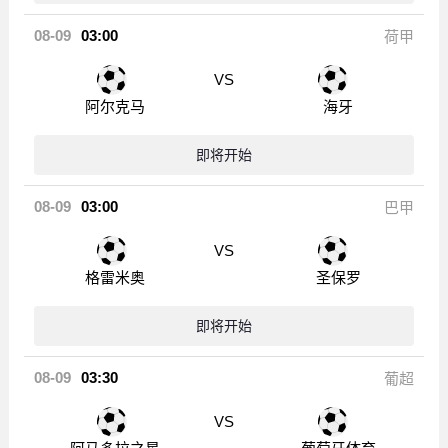
即将开始
08-09
03:00
荷甲
VS
阿尔克马
海牙
即将开始
08-09
03:00
巴甲
VS
格雷米奥
圣保罗
即将开始
08-09
03:30
葡超
VS