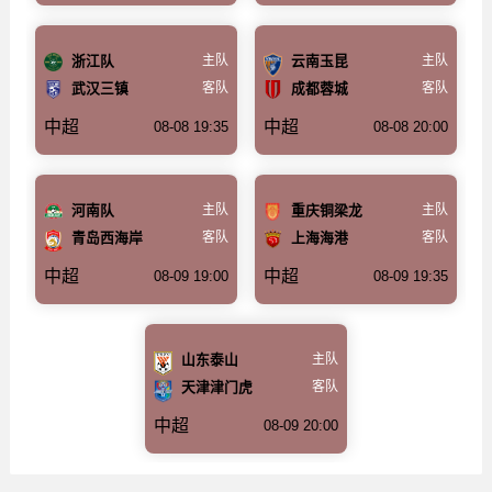
浙江队
主队
云南玉昆
主队
武汉三镇
客队
成都蓉城
客队
中超
中超
08-08 19:35
08-08 20:00
河南队
主队
重庆铜梁龙
主队
青岛西海岸
客队
上海海港
客队
中超
中超
08-09 19:00
08-09 19:35
山东泰山
主队
天津津门虎
客队
中超
08-09 20:00