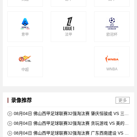
英超
德甲
西甲
意甲
法甲
欧冠杯
WNBA
中超
录像推荐
更多
08月04日 佛山西甲足球联赛32强淘汰赛 肇庆恒骏成 VS 三七
互娱 全场录像
08月04日 佛山西甲足球联赛32强淘汰赛 贪玩游戏 VS 美的薪
火 全场录像