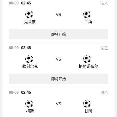
08-09
02:45
法乙
VS
克莱蒙
兰斯
即将开始
08-09
02:45
法乙
VS
敦刻尔克
格勒诺布尔
即将开始
08-09
02:45
法乙
VS
梅斯
甘冈