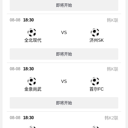
即将开始
08-08
18:30
韩K联
VS
全北现代
济州SK
即将开始
08-08
18:30
韩K联
VS
金泉尚武
首尔FC
即将开始
08-08
18:30
韩K2联