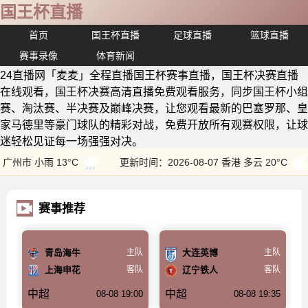
国王杯直播
首页
国王杯直播
足球直播
篮球直播
赛事录像
体育新闻
24直播网「麦麦」全程直播国王杯赛事直播，国王杯决赛直播
在线观看，国王杯决赛高清直播免费观看服务，同步国王杯小组
赛、淘汰赛、半决赛及巅峰决赛，让您观看最新的巴塞罗那、皇
家马德里等豪门球队的精彩对战，免费开放所有观赛权限，让球
迷轻松见证每一场强强对决。
3°C
更新时间：2026-08-07 香港 多云 20°C
更新时间：2
赛事推荐
青岛海牛
主队
大连英博
主队
上海申花
客队
辽宁铁人
客队
中超
中超
08-08 19:00
08-08 19:35