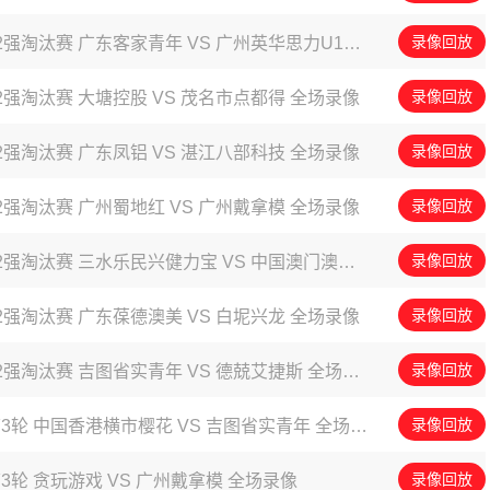
录像回放
【足球录像】08-04 08月03日 佛山西甲足球联赛32强淘汰赛 广东客家青年 VS 广州英华思力U17 全场录像
录像回放
32强淘汰赛 大塘控股 VS 茂名市点都得 全场录像
录像回放
32强淘汰赛 广东凤铝 VS 湛江八部科技 全场录像
录像回放
32强淘汰赛 广州蜀地红 VS 广州戴拿模 全场录像
录像回放
【足球录像】08-04 08月03日 佛山西甲足球联赛32强淘汰赛 三水乐民兴健力宝 VS 中国澳门澳科精英 全场录像
录像回放
32强淘汰赛 广东葆德澳美 VS 白坭兴龙 全场录像
录像回放
【足球录像】08-03 08月02日 佛山西甲足球联赛32强淘汰赛 吉图省实青年 VS 德兢艾捷斯 全场录像
录像回放
【足球录像】07-26 07月25日 佛山西甲足球联赛第3轮 中国香港横市樱花 VS 吉图省实青年 全场录像
录像回放
第3轮 贪玩游戏 VS 广州戴拿模 全场录像