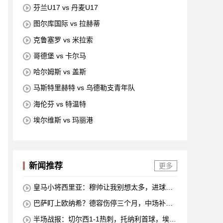
芬兰U17 vs 丹麦U17
图尔库国际 vs 拉赫蒂
克鲁塞罗 vs 米拉索
哥德堡 vs 卡尔马
哈尔姆斯 vs 盖斯
马斯特里赫特 vs 乌德勒支青年队
海伦芬 vs 特温特
埃尔维斯 vs 玛丽港
新闻推荐
更多
皇马小将西里亚：穆帅让我别想太多，进球那
刻如释重负
巴萨盯上欧纳希？德容伤停三个月，中场补强
瞄上赫罗纳旧将
半场战报：切尔西1-1热刺，托纳利首球，埃斯