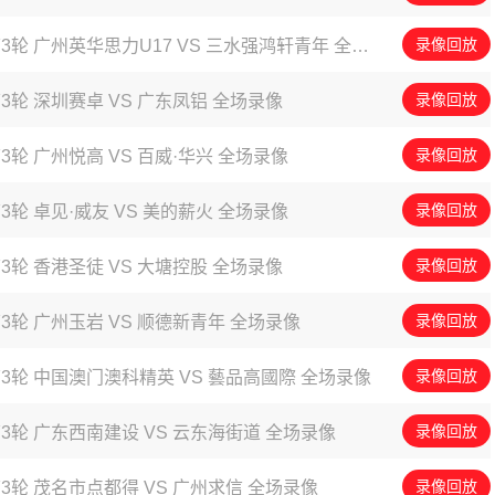
录像回放
【足球录像】07-26 07月25日 佛山西甲足球联赛第3轮 广州英华思力U17 VS 三水强鸿轩青年 全场录像
录像回放
第3轮 深圳赛卓 VS 广东凤铝 全场录像
录像回放
3轮 广州悦高 VS 百威·华兴 全场录像
录像回放
3轮 卓见·威友 VS 美的薪火 全场录像
录像回放
第3轮 香港圣徒 VS 大塘控股 全场录像
录像回放
第3轮 广州玉岩 VS 顺德新青年 全场录像
录像回放
第3轮 中国澳门澳科精英 VS 藝品高國際 全场录像
录像回放
第3轮 广东西南建设 VS 云东海街道 全场录像
录像回放
第3轮 茂名市点都得 VS 广州求信 全场录像