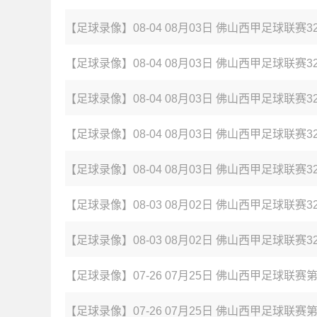
【足球录像】08-04 08月03日 佛山西甲足球联赛
【足球录像】08-04 08月03日 佛山西甲足球联赛
【足球录像】08-04 08月03日 佛山西甲足球联赛
【足球录像】08-03 08月02日 佛山西甲足球联赛
【足球录像】07-26 07月25日 佛山西甲足球联赛