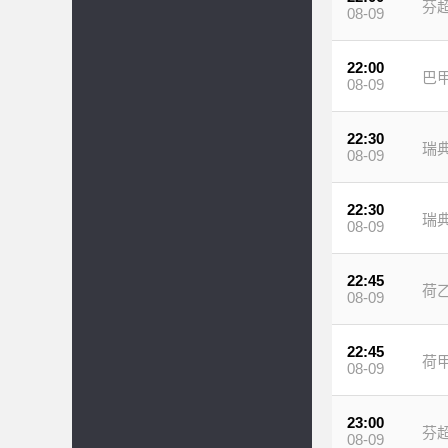
芬
08-09
22:00
巴
08-09
22:30
瑞
08-09
22:30
瑞
08-09
22:45
荷
08-09
22:45
荷
08-09
23:00
芬
08-09