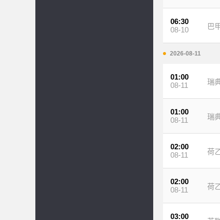
06:30
巴
08-10
2026-08-11
01:00
瑞
08-11
01:00
瑞
08-11
02:00
荷
08-11
02:00
荷
08-11
03:00