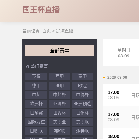
国王杯直播
当前位置:
首页
>
足球直播
星期日
全部赛事
08-09
热门赛事
英超
西甲
意甲
2026-08-09
德甲
法甲
欧冠
17:00
中超
中超杯
中协杯
日
08-09
欧洲杯
亚洲杯
亚洲预选
世预赛
世界杯
世俱杯
17:00
日
08-09
国际友谊
美职业
美职联
日职联
韩K联
沙特联
18:00