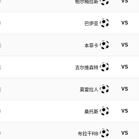
VS
甲
帕尔梅拉斯
VS
甲
巴伊亚
VS
超
本菲卡
VS
超
吉尔维森特
VS
超
莫雷拉人
VS
甲
桑托斯
VS
甲
布拉干RB