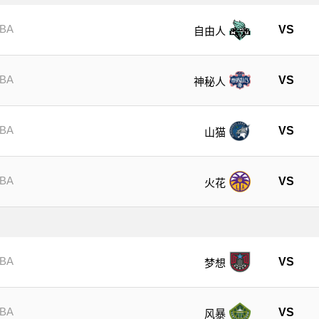
BA
VS
自由人
BA
VS
神秘人
BA
VS
山猫
BA
VS
火花
BA
VS
梦想
BA
VS
风暴