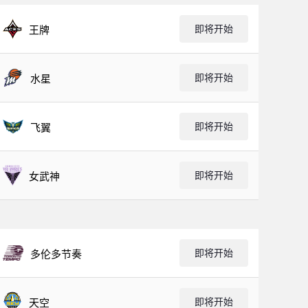
即将开始
王牌
即将开始
水星
即将开始
飞翼
即将开始
女武神
即将开始
多伦多节奏
即将开始
天空