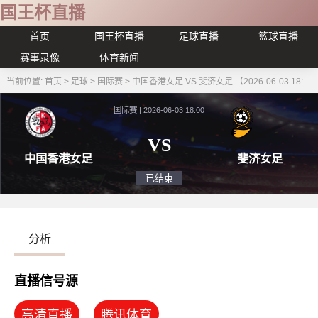
国王杯直播
首页
国王杯直播
足球直播
篮球直播
赛事录像
体育新闻
当前位置:
首页
>
足球
>
国际赛
>
中国香港女足 VS 斐济女足 【2026-06-03 18:00:00】
国际赛 | 2026-06-03 18:00
VS
中国香港女足
斐济
已结束
分析
直播信号源
高清直播
腾讯体育