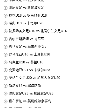
印尼女足 vs 新加坡女足
捷克U18 vs 罗马尼亚U18
瑞典U18 vs 卡塔尔U20
波多黎各女足U16 vs 北爱尔兰女足U16
吉尔吉斯斯坦 vs 肯尼亚
约旦女足 vs 马来西亚女足
罗马尼亚U16 vs 土耳其U16
乌克兰U18 vs 芬兰U18
克罗地亚U21 vs 卡塔尔U23
英格兰女足U20 vs 加拿大女足U20
斯洛文尼 vs 塞浦路斯
瑞典女足U23 vs 挪威女足U23
直布罗陀 vs 英属维尔京群岛