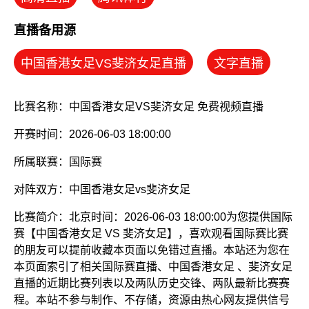
直播备用源
中国香港女足VS斐济女足直播
文字直播
比赛名称：中国香港女足VS斐济女足 免费视频直播
开赛时间：2026-06-03 18:00:00
所属联赛：
国际赛
对阵双方：中国香港女足vs斐济女足
比赛简介：北京时间：2026-06-03 18:00:00为您提供国际
赛【中国香港女足 VS 斐济女足】，喜欢观看国际赛比赛
的朋友可以提前收藏本页面以免错过直播。本站还为您在
本页面索引了相关国际赛直播、中国香港女足 、斐济女足
直播的近期比赛列表以及两队历史交锋、两队最新比赛赛
程。本站不参与制作、不存储，资源由热心网友提供信号