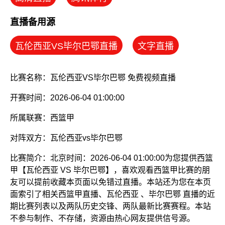
直播备用源
瓦伦西亚VS毕尔巴鄂直播
文字直播
比赛名称：瓦伦西亚VS毕尔巴鄂 免费视频直播
开赛时间：2026-06-04 01:00:00
所属联赛：
西篮甲
对阵双方：瓦伦西亚vs毕尔巴鄂
比赛简介：北京时间：2026-06-04 01:00:00为您提供西篮
甲【瓦伦西亚 VS 毕尔巴鄂】，喜欢观看西篮甲比赛的朋
友可以提前收藏本页面以免错过直播。本站还为您在本页
面索引了相关西篮甲直播、瓦伦西亚 、毕尔巴鄂 直播的近
期比赛列表以及两队历史交锋、两队最新比赛赛程。本站
不参与制作、不存储，资源由热心网友提供信号源。