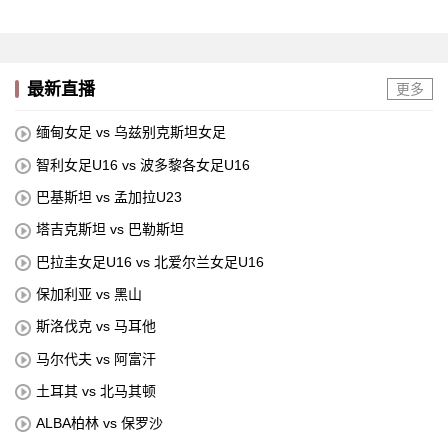
最新直播
更多
缅甸女足 vs 乌兹别克斯坦女足
智利女足U16 vs 波多黎各女足U16
巴基斯坦 vs 孟加拉U23
塔吉克斯坦 vs 巴勒斯坦
巴拉圭女足U16 vs 北爱尔兰女足U16
保加利亚 vs 黑山
斯洛伐克 vs 马耳他
马尔代夫 vs 阿富汗
土耳其 vs 北马其顿
ALBA柏林 vs 保罗沙