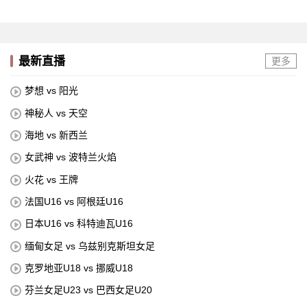
最新直播
更多
梦想 vs 阳光
神秘人 vs 天空
海地 vs 新西兰
女武神 vs 波特兰火焰
火花 vs 王牌
法国U16 vs 阿根廷U16
日本U16 vs 科特迪瓦U16
缅甸女足 vs 乌兹别克斯坦女足
克罗地亚U18 vs 挪威U18
芬兰女足U23 vs 巴西女足U20