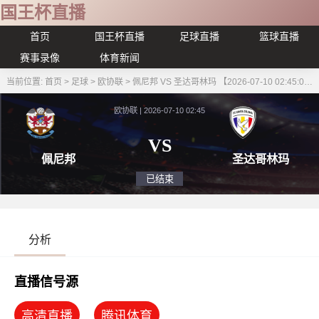
国王杯直播
首页
国王杯直播
足球直播
篮球直播
赛事录像
体育新闻
当前位置:
首页
>
足球
>
欧协联
>
佩尼邦 VS 圣达哥林玛 【2026-07-10 02:45:00】
欧协联 | 2026-07-10 02:45
VS
佩尼邦
圣达
已结束
分析
直播信号源
高清直播
腾讯体育