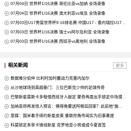
07月04日 世界杯1/16决赛 哥伦比亚vs加纳 全场录像
07月04日 世界杯1/16决赛 澳大利亚vs埃及 全场录像
07月03日U17男篮世界杯9-16排名赛 中国U17 - 委内瑞拉U17
全场录像
07月03日 世界杯1/16决赛 瑞士vs阿尔及利亚 全场录像
07月03日 世界杯1/16决赛 西班牙vs奥地利 全场录像
相关新闻
更多
数据难分伯仲 比利时加时鏖战力克塞内加尔
从沙地球场到英超豪门：三位巴斯克少帅的足球传奇
巴黎新星莫斯卡多租借西班牙人敲定 蒙奇再度出手锁定中场潜力
股
加纳巫师再发惊人预言：佛得角要送阿根廷回家？此前他"施
法"让凯恩哑火
意媒：国米着手续约新星皮奥 曼联挖角传闻实为旧事重提
科莫锁定本菲卡锋线新星 克罗地亚小将或成今夏首签