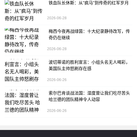
铁血队长休斯：从"疯马"到传奇的红军岁月
2026-06-28
梅西今夜再战绿茵：十大纪录静待改写，传
奇仍在继续
2026-06-28
波切蒂诺的胜利宣言：小组头名无人喝彩，
美国队主帅怒刷存在感
2026-06-26
索尔巴肯谈战法国：湿度曾让我们吃尽苦头
哈兰德的团队精神令人动容
2026-06-26