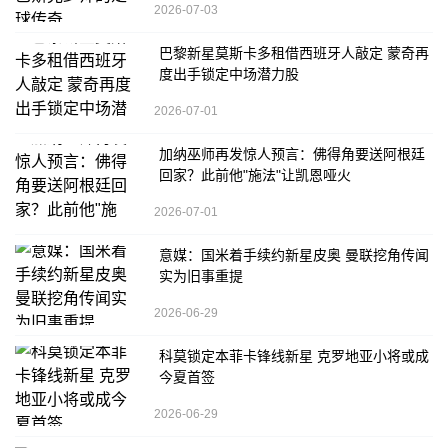
2026-07-03
巴黎新星莫斯卡多租借西班牙人敲定 蒙奇再
度出手锁定中场潜力股
2026-07-01
加纳巫师再发惊人预言：佛得角要送阿根廷
回家？此前他"施法"让凯恩哑火
2026-07-01
意媒：国米着手续约新星皮奥 曼联挖角传闻
实为旧事重提
2026-06-29
科莫锁定本菲卡锋线新星 克罗地亚小将或成
今夏首签
2026-06-29