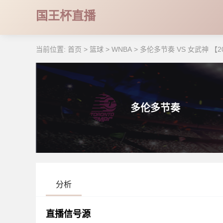
国王杯直播
当前位置:
首页
>
篮球
>
WNBA
>
多伦多节奏 VS 女武神 【2026
多伦多节奏
分析
直播信号源