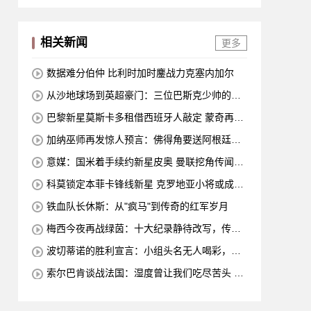
相关新闻
更多
数据难分伯仲 比利时加时鏖战力克塞内加尔
从沙地球场到英超豪门：三位巴斯克少帅的足
球传奇
巴黎新星莫斯卡多租借西班牙人敲定 蒙奇再度
出手锁定中场潜力股
加纳巫师再发惊人预言：佛得角要送阿根廷回
家？此前他"施法"让凯恩哑火
意媒：国米着手续约新星皮奥 曼联挖角传闻实
为旧事重提
科莫锁定本菲卡锋线新星 克罗地亚小将或成今
夏首签
铁血队长休斯：从"疯马"到传奇的红军岁月
梅西今夜再战绿茵：十大纪录静待改写，传奇
仍在继续
波切蒂诺的胜利宣言：小组头名无人喝彩，美
国队主帅怒刷存在感
索尔巴肯谈战法国：湿度曾让我们吃尽苦头 哈
兰德的团队精神令人动容