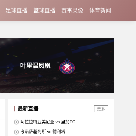
足球直播
篮球直播
赛事录像
体育新闻
叶里温凤凰
最新直播
更多
阿拉拉特亚美尼亚 vs 里加FC
考诺萨基列斯 vs 德利塔