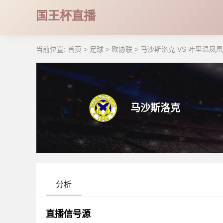
国王杯直播
当前位置:
首页
>
足球
>
欧协联
>
马沙斯洛克 VS 叶里温凤凰 【20
马沙斯洛克
分析
直播信号源