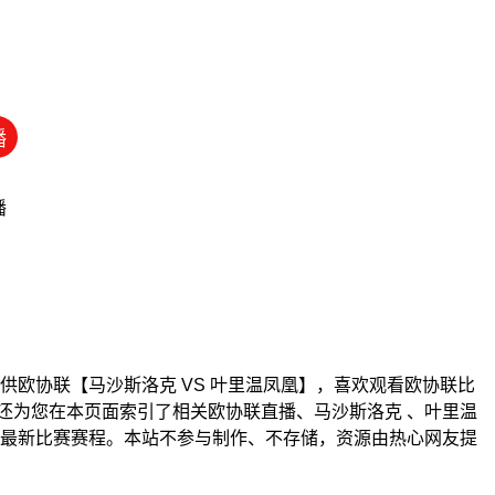
播
播
00为您提供欧协联【马沙斯洛克 VS 叶里温凤凰】，喜欢观看欧协联比
还为您在本页面索引了相关欧协联直播、马沙斯洛克 、叶里温
队最新比赛赛程。本站不参与制作、不存储，资源由热心网友提