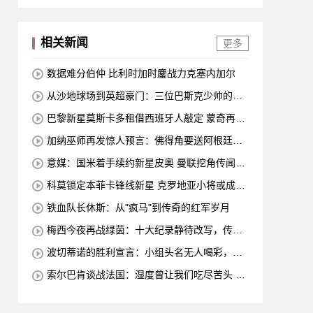
相关新闻
更多
数据难分伯仲 比利时加时鏖战力克塞内加尔
从沙地球场到英超豪门：三位巴斯克少帅的足
球传奇
巴黎新星莫斯卡多租借西班牙人敲定 蒙奇再度
出手锁定中场潜力股
加纳巫师再发惊人预言：佛得角要送阿根廷回
家？此前他"施法"让凯恩哑火
意媒：国米着手续约新星皮奥 曼联挖角传闻实
为旧事重提
科莫锁定本菲卡锋线新星 克罗地亚小将或成今
夏首签
铁血队长休斯：从"疯马"到传奇的红军岁月
梅西今夜再战绿茵：十大纪录静待改写，传奇
仍在继续
波切蒂诺的胜利宣言：小组头名无人喝彩，美
国队主帅怒刷存在感
索尔巴肯谈战法国：湿度曾让我们吃尽苦头 哈
兰德的团队精神令人动容