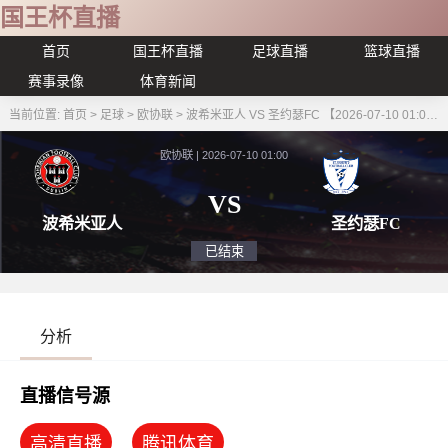
国王杯直播
首页
国王杯直播
足球直播
篮球直播
赛事录像
体育新闻
当前位置:
首页
>
足球
>
欧协联
>
波希米亚人 VS 圣约瑟FC 【2026-07-10 01:00:00】
欧协联 | 2026-07-10 01:00
VS
波希米亚人
圣约
已结束
分析
直播信号源
高清直播
腾讯体育