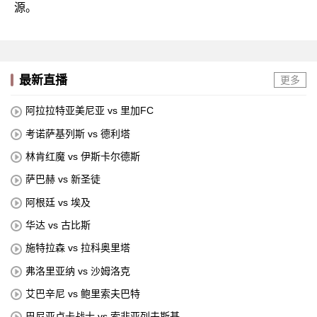
源。
最新直播
更多
阿拉拉特亚美尼亚 vs 里加FC
考诺萨基列斯 vs 德利塔
林肯红魔 vs 伊斯卡尔德斯
萨巴赫 vs 新圣徒
阿根廷 vs 埃及
华达 vs 古比斯
施特拉森 vs 拉科奥里塔
弗洛里亚纳 vs 沙姆洛克
艾巴辛尼 vs 鲍里索夫巴特
巴尼亚卢卡战士 vs 索非亚列夫斯基