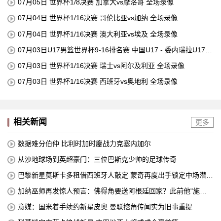
07月05日 世界杯1/8决赛 加拿大vs摩洛哥 全场录像
07月04日 世界杯1/16决赛 哥伦比亚vs加纳 全场录像
07月04日 世界杯1/16决赛 澳大利亚vs埃及 全场录像
07月03日U17男篮世界杯9-16排名赛 中国U17 - 委内瑞拉U17
全场录像
07月03日 世界杯1/16决赛 瑞士vs阿尔及利亚 全场录像
07月03日 世界杯1/16决赛 西班牙vs奥地利 全场录像
相关新闻
更多
数据难分伯仲 比利时加时鏖战力克塞内加尔
从沙地球场到英超豪门：三位巴斯克少帅的足球传奇
巴黎新星莫斯卡多租借西班牙人敲定 蒙奇再度出手锁定中场潜力
股
加纳巫师再发惊人预言：佛得角要送阿根廷回家？此前他"施
法"让凯恩哑火
意媒：国米着手续约新星皮奥 曼联挖角传闻实为旧事重提