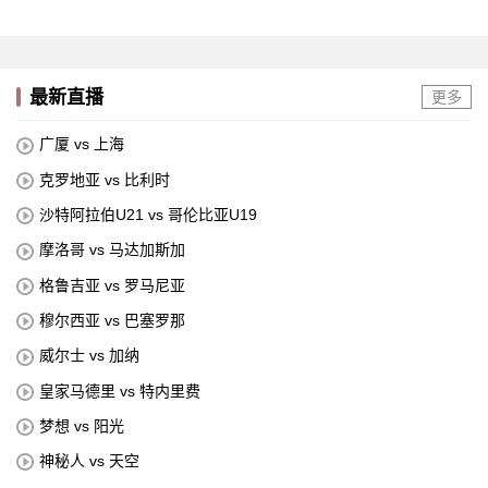
最新直播
更多
广厦 vs 上海
克罗地亚 vs 比利时
沙特阿拉伯U21 vs 哥伦比亚U19
摩洛哥 vs 马达加斯加
格鲁吉亚 vs 罗马尼亚
穆尔西亚 vs 巴塞罗那
威尔士 vs 加纳
皇家马德里 vs 特内里费
梦想 vs 阳光
神秘人 vs 天空