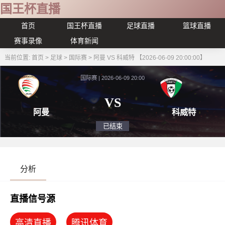
国王杯直播
首页
国王杯直播
足球直播
篮球直播
赛事录像
体育新闻
当前位置:
首页
>
足球
>
国际赛
>
阿曼 VS 科威特 【2026-06-09 20:00:00】
国际赛 | 2026-06-09 20:00
VS
阿曼
科
已结束
分析
直播信号源
高清直播
腾讯体育