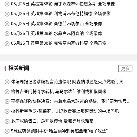
05月25日 英超第38轮 诺丁汉森林vs伯恩茅斯 全场录像
05月25日 英超第38轮 利物浦vs布伦特福德 全场录像
05月25日 英超第38轮 桑德兰vs切尔西 全场录像
05月25日 英超第38轮 水晶宫vs阿森纳 全场录像
05月25日 意甲第38轮 克雷莫内塞vs科莫 全场录像
相关新闻
更多
体坛周报记者涉歧视言论遭停职 阿森纳球迷怒火点燃退订潮
格鲁吉亚门将寻求转机 马马尔达什维利或租借国米
亨德森谈欧协联决赛：带着水晶宫球迷的期待，我们要为伤号而
战
拉科新星毛罗-瓦莱罗：U17欧青赛上那道灵动的中场闪电
多库深情告白：瓜帅是传奇 曼城岁月永难忘
5球优势领跑射手榜 哈兰德冲刺英超金靴"帽子戏法"