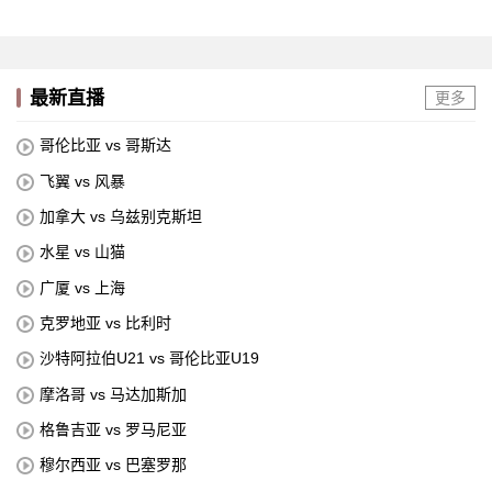
最新直播
更多
哥伦比亚 vs 哥斯达
飞翼 vs 风暴
加拿大 vs 乌兹别克斯坦
水星 vs 山猫
广厦 vs 上海
克罗地亚 vs 比利时
沙特阿拉伯U21 vs 哥伦比亚U19
摩洛哥 vs 马达加斯加
格鲁吉亚 vs 罗马尼亚
穆尔西亚 vs 巴塞罗那