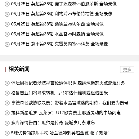
05月25日 英超第38轮 诺丁汉森林vs伯恩茅斯 全场录像
05月25日 英超第38轮 利物浦vs布伦特福德 全场录像
05月25日 英超第38轮 桑德兰vs切尔西 全场录像
05月25日 英超第38轮 水晶宫vs阿森纳 全场录像
05月25日 意甲第38轮 克雷莫内塞vs科莫 全场录像
相关新闻
更多
体坛周报记者涉歧视言论遭停职 阿森纳球迷怒火点燃退订潮
格鲁吉亚门将寻求转机 马马尔达什维利或租借国米
亨德森谈欧协联决赛：带着水晶宫球迷的期待，我们要为伤号而
战
拉科新星毛罗-瓦莱罗：U17欧青赛上那道灵动的中场闪电
多库深情告白：瓜帅是传奇 曼城岁月永难忘
5球优势领跑射手榜 哈兰德冲刺英超金靴"帽子戏法"