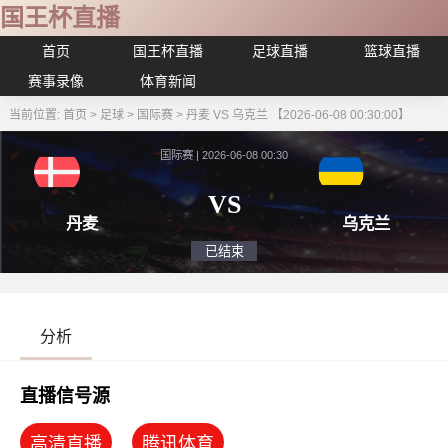
国王杯直播
首页
国王杯直播
足球直播
篮球直播
赛事录像
体育新闻
当前位置:
首页
>
足球
>
国际赛
>
丹麦 VS 乌克兰 【2026-06-08 00:30:00】
国际赛 | 2026-06-08 00:30
VS
丹麦
乌
已结束
分析
直播信号源
高清直播
腾讯体育