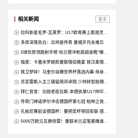
相关新闻
更多
拉科新星毛罗-瓦莱罗：U17欧青赛上那道灵动
的中场闪电
多库深情告白：瓜帅是传奇 曼城岁月永难忘
5球优势领跑射手榜 哈兰德冲刺英超金靴"帽子
戏法"
独家：卡塞米罗婉拒曼联情侣晚宴 铁汉柔情夜
伴家人
铁卫梦碎！马奎尔自曝世界杯落选内幕 母亲怒
斥选人不公
苏亚雷斯入主三镇留用邓卓翔 少帅转型助理教
练藏玄机
拜仁官宣：功勋老臣拉斯-本德执掌U17帅印，
昔日铁血队长开启执教新篇章
传奇门神诺伊尔冲击德国杯第七冠 柏林之夜或
见证历史
孔帕尼赛前谈德国杯：要把奖杯带回安联 感恩
瓜帅栽培
5000万欧元互换惊雷！曼联米兰这笔豪赌谁先
露怯？