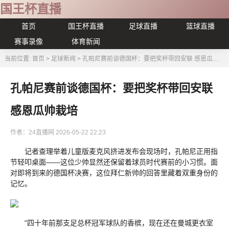
国王杯直播
首页
国王杯直播
足球直播
篮球直播
赛事录像
体育新闻
当前位置:
首页
>
足球新闻
>
孔帕尼赛前谈德国杯：要把奖杯带回安联 感恩瓜帅栽培
孔帕尼赛前谈德国杯：要把奖杯带回安联
感恩瓜帅栽培
作者：24直播网
2026-05-22 22:23
记者查理举着儿童版麦克风挤进发布会现场时，孔帕尼正用指
节轻叩桌面——这位少帅显然还保留着球员时代赛前的小习惯。面
对即将到来的德国杯决赛，这位拜仁新帅的回答里藏着双重身份的
记忆。
"四十年前那支足总杯冠军球队的香槟，现在还在曼城更衣室