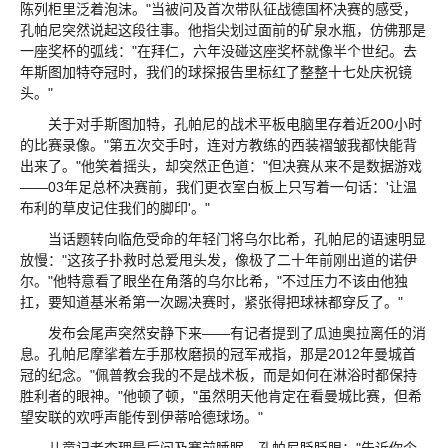
陈列柜里泛着泡沫。"当被问及首次带队征战德国杯决赛的感受，
孔帕尼突然说起这段往事。他指尖划过面前的矿泉水瓶，仿佛那是
一座奖杯的弧线："在拜仁，六年没碰这座奖杯就像半个世纪。去
年斯图加特夺冠时，我们的球探报告里标红了整整十七处庆祝镜
头。"
关于对手斯图加特，孔帕尼的战术平板电脑里存着近200小时
的比赛录像。"第五次交手时，连对方教练的西装褶皱我都快能背
出来了。"他笑着摇头，却突然正色道："但决赛从来不是数据游戏
——03年足总杯决赛前，我们更衣室白板上只写着一句话：'让温
布利的草皮记住我们的脚印'。"
当话题转向临危受命的年轻门将乌尔比希，孔帕尼的语速明显
放慢："这孩子扑救时总爱甩头发，像极了二十年前刚出道的诺伊
尔。"他特意看了眼坐在角落的乌尔比希，"不过压力不该由他独
扛，要知道基米希第一次踢决赛时，紧张得把球袜都穿反了。"
发布会尾声突然安静下来——有记者提到了瓜迪奥拉离任的消
息。孔帕尼摩挲着左手那枚磨损的冠军戒指，那是2012年曼城首
冠的纪念。"佩普教会我的不是战术板，而是如何在淋浴时都保持
胜利者的眼神。"他顿了顿，"虽然明天他肯定在看曼城比赛，但希
望安联的欢呼声能传到伊蒂哈德球场。"
儿童记者查理最后问及赛前睡眠，孔帕尼眨眨眼："告诉你个