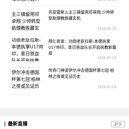
苏亚雷斯入主三镇留用邓卓翔 少帅转
型助理教练藏玄机
2026-05-23
拜仁官宣：功勋老臣拉斯-本德执掌
U17帅印，昔日铁血队长开启执教新篇
章
2026-05-23
传奇门神诺伊尔冲击德国杯第七冠 柏
林之夜或见证历史
2026-05-23
最新直播
更多