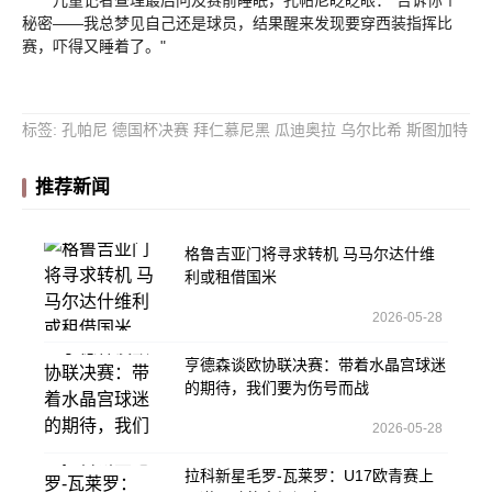
秘密——我总梦见自己还是球员，结果醒来发现要穿西装指挥比
赛，吓得又睡着了。"
标签
:
孔帕尼
德国杯决赛
拜仁慕尼黑
瓜迪奥拉
乌尔比希
斯图加特
推荐新闻
格鲁吉亚门将寻求转机 马马尔达什维
利或租借国米
2026-05-28
亨德森谈欧协联决赛：带着水晶宫球迷
的期待，我们要为伤号而战
2026-05-28
拉科新星毛罗-瓦莱罗：U17欧青赛上