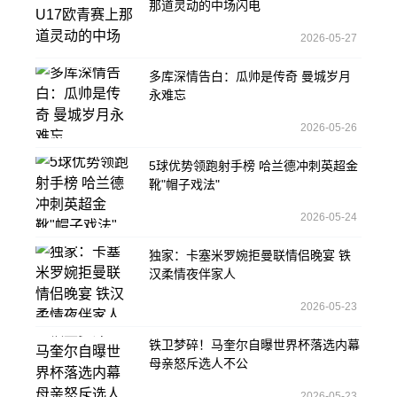
那道灵动的中场闪电
2026-05-27
多库深情告白：瓜帅是传奇 曼城岁月
永难忘
2026-05-26
5球优势领跑射手榜 哈兰德冲刺英超金
靴"帽子戏法"
2026-05-24
独家：卡塞米罗婉拒曼联情侣晚宴 铁
汉柔情夜伴家人
2026-05-23
铁卫梦碎！马奎尔自曝世界杯落选内幕
母亲怒斥选人不公
2026-05-23