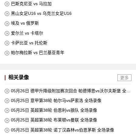
巴斯克尼亚 vs 马拉加
黑山女足U16 vs 乌克兰女足U16
埃及 vs 俄罗斯
爱尔兰 vs 卡塔尔
卡萨比亚 vs 托伦斯
帕尔梅拉斯 vs 巴兰基亚青年
相关录像
更多
05月26日 德甲升降级附加赛次回合 帕德博恩vs沃尔夫斯堡 全场
录像
05月25日 意甲第38轮 帕尔马vs萨索洛 全场录像
05月25日 英超第38轮 伯恩利vs狼队 全场录像
05月25日 英超第38轮 布莱顿vs曼联 全场录像
05月25日 英超第38轮 诺丁汉森林vs伯恩茅斯 全场录像