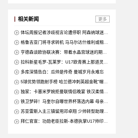
相关新闻
更多
体坛周报记者涉歧视言论遭停职 阿森纳球迷怒
火点燃退订潮
格鲁吉亚门将寻求转机 马马尔达什维利或租借
国米
亨德森谈欧协联决赛：带着水晶宫球迷的期
待，我们要为伤号而战
拉科新星毛罗-瓦莱罗：U17欧青赛上那道灵动
的中场闪电
多库深情告白：瓜帅是传奇 曼城岁月永难忘
5球优势领跑射手榜 哈兰德冲刺英超金靴"帽子
戏法"
独家：卡塞米罗婉拒曼联情侣晚宴 铁汉柔情夜
伴家人
铁卫梦碎！马奎尔自曝世界杯落选内幕 母亲怒
斥选人不公
苏亚雷斯入主三镇留用邓卓翔 少帅转型助理教
练藏玄机
拜仁官宣：功勋老臣拉斯-本德执掌U17帅印，
昔日铁血队长开启执教新篇章