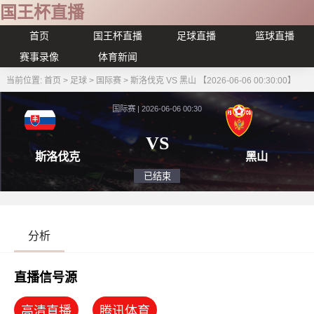
国王杯直播
首页
国王杯直播
足球直播
篮球直播
赛事录像
体育新闻
当前位置:
首页
>
足球
>
国际赛
>
斯洛伐克 VS 黑山 【2026-06-06 00:30:00】
国际赛 | 2026-06-06 00:30
VS
斯洛伐克
黑
已结束
分析
直播信号源
高清直播
腾讯体育