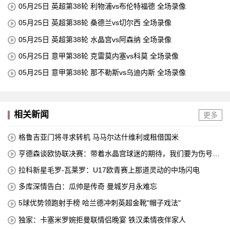
05月25日 英超第38轮 利物浦vs布伦特福德 全场录像
05月25日 英超第38轮 桑德兰vs切尔西 全场录像
05月25日 英超第38轮 水晶宫vs阿森纳 全场录像
05月25日 意甲第38轮 克雷莫内塞vs科莫 全场录像
05月25日 意甲第38轮 那不勒斯vs乌迪内斯 全场录像
相关新闻
更多
格鲁吉亚门将寻求转机 马马尔达什维利或租借国米
亨德森谈欧协联决赛：带着水晶宫球迷的期待，我们要为伤号而
战
拉科新星毛罗-瓦莱罗：U17欧青赛上那道灵动的中场闪电
多库深情告白：瓜帅是传奇 曼城岁月永难忘
5球优势领跑射手榜 哈兰德冲刺英超金靴"帽子戏法"
独家：卡塞米罗婉拒曼联情侣晚宴 铁汉柔情夜伴家人