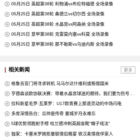
05月25日 英超第38轮 利物浦vs布伦特福德 全场录像
05月25日 英超第38轮 桑德兰vs切尔西 全场录像
05月25日 英超第38轮 水晶宫vs阿森纳 全场录像
05月25日 意甲第38轮 克雷莫内塞vs科莫 全场录像
05月25日 意甲第38轮 那不勒斯vs乌迪内斯 全场录像
相关新闻
更多
格鲁吉亚门将寻求转机 马马尔达什维利或租借国米
亨德森谈欧协联决赛：带着水晶宫球迷的期待，我们要为伤号而
战
拉科新星毛罗-瓦莱罗：U17欧青赛上那道灵动的中场闪电
多库深情告白：瓜帅是传奇 曼城岁月永难忘
5球优势领跑射手榜 哈兰德冲刺英超金靴"帽子戏法"
独家：卡塞米罗婉拒曼联情侣晚宴 铁汉柔情夜伴家人