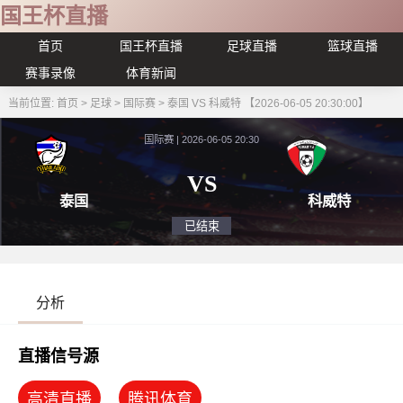
国王杯直播
首页
国王杯直播
足球直播
篮球直播
赛事录像
体育新闻
当前位置:
首页
>
足球
>
国际赛
>
泰国 VS 科威特 【2026-06-05 20:30:00】
国际赛 | 2026-06-05 20:30
VS
泰国
科
已结束
分析
直播信号源
高清直播
腾讯体育