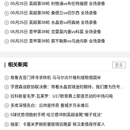
05月25日 英超第38轮 利物浦vs布伦特福德 全场录像
05月25日 英超第38轮 桑德兰vs切尔西 全场录像
05月25日 英超第38轮 水晶宫vs阿森纳 全场录像
05月25日 意甲第38轮 克雷莫内塞vs科莫 全场录像
05月25日 意甲第38轮 那不勒斯vs乌迪内斯 全场录像
相关新闻
更多
格鲁吉亚门将寻求转机 马马尔达什维利或租借国米
亨德森谈欧协联决赛：带着水晶宫球迷的期待，我们要为伤号而
战
拉科新星毛罗-瓦莱罗：U17欧青赛上那道灵动的中场闪电
多库深情告白：瓜帅是传奇 曼城岁月永难忘
5球优势领跑射手榜 哈兰德冲刺英超金靴"帽子戏法"
独家：卡塞米罗婉拒曼联情侣晚宴 铁汉柔情夜伴家人