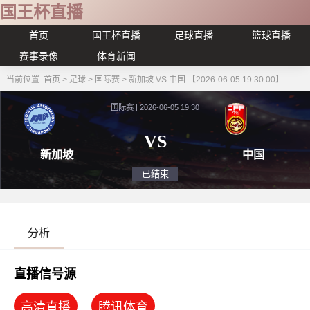
国王杯直播
首页
国王杯直播
足球直播
篮球直播
赛事录像
体育新闻
当前位置:
首页
>
足球
>
国际赛
>
新加坡 VS 中国 【2026-06-05 19:30:00】
国际赛 | 2026-06-05 19:30
VS
新加坡
中
已结束
分析
直播信号源
高清直播
腾讯体育