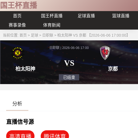
国王杯直播
首页
国王杯直播
足球直播
篮球直播
赛事录像
体育新闻
当前位置:
首页
>
足球
>
日职联
>
柏太阳神 VS 京都 【2026-06-06 17:00:00】
日职联 | 2026-06-06 17:00
VS
柏太阳神
京
已结束
分析
直播信号源
高清直播
腾讯体育