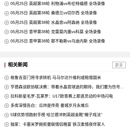
05月25日 英超第38轮 利物浦vs布伦特福德 全场录像
05月25日 英超第38轮 桑德兰vs切尔西 全场录像
05月25日 英超第38轮 水晶宫vs阿森纳 全场录像
05月25日 意甲第38轮 克雷莫内塞vs科莫 全场录像
05月25日 意甲第38轮 那不勒斯vs乌迪内斯 全场录像
相关新闻
更多
格鲁吉亚门将寻求转机 马马尔达什维利或租借国米
亨德森谈欧协联决赛：带着水晶宫球迷的期待，我们要为伤号而
战
拉科新星毛罗-瓦莱罗：U17欧青赛上那道灵动的中场闪电
多库深情告白：瓜帅是传奇 曼城岁月永难忘
5球优势领跑射手榜 哈兰德冲刺英超金靴"帽子戏法"
独家：卡塞米罗婉拒曼联情侣晚宴 铁汉柔情夜伴家人